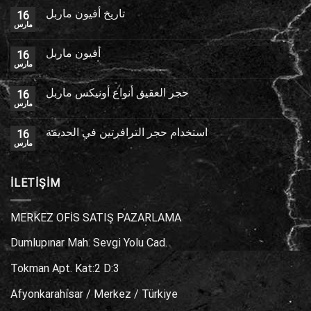
تاريخ أفيون ماربل
16
مارس
أفيون ماربل
16
مارس
حجر العقيق أنواع أونيكس ماربل
16
مارس
استخدام حجر الترافرتين في الحديقة
16
مارس
İLETİŞİM
MERKEZ OFİS SATIŞ PAZARLAMA
Dumlupınar Mah. Sevgi Yolu Cad.
Tokman Apt. Kat:2 D:3
Afyonkarahisar / Merkez / Türkiye