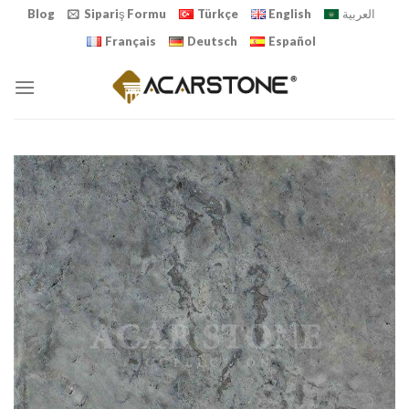
Skip
Blog
Sipariş Formu
Türkçe
English
العربية
to
Français
Deutsch
Español
content