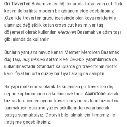
Gri Traverten
Bohem ve asilliği bir arada tutan vein cut Türk
kesim ile birlikte modern bir görünüm elde edebilirsiniz
.Özelikle traverten grubu içerisinde olan koyu renkleriyle
alanınıza değişiklik katan cross cut kesim ,yer taş
döşemesi olarak kullanılan
Merdive
n
Basamak
ve adım taşı
gibi alanda da kullanılır.
Bunların yanı sıra havuz kenarı Mermer Merdiven Basamak
duş taşı,
duş
teknesi
seramik ve
lavabo
yapımlarında da
kullanılmaktadır. Standart kalıplarda gri travertenin metre
kare fiyatları orta düzey bir fiyat aralığına sahiptir.
Bir yapı malzemesi olarak ta kullanılan gri traverten dış
cephe kaplamasında da kullanılmaktadır.
Acarstone
olarak
biz sizlere için en uygun traverteni yine sizlerin hizmetine
sunmak için eskitme yüzey şekillerinden yararlanarak
satışa sunmaktayız. Detaylı bilgi almak için firmamız ile
iletişime geçebilirsiniz.