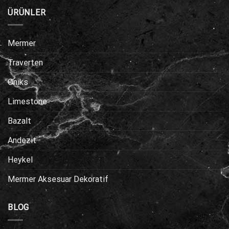
ÜRÜNLER
Mermer
Traverten
Oniks
Limestone
Bazalt
Andezit
Heykel
Mermer Aksesuar Dekoratif
BLOG