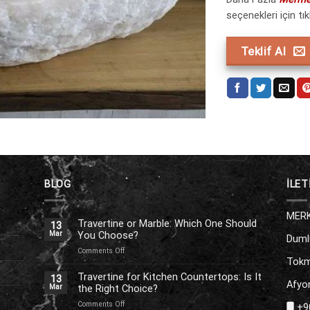
seçenekleri için tıkl
Teklif Al
BLOG
İLET
MERK
Travertine or Marble: Which One Should
13
You Choose?
Mar
Duml
on
Comments Off
Tokm
Travertine
or
Travertine for Kitchen Countertops: Is It
13
Afyon
Marble:
the Right Choice?
Mar
Which
on
Comments Off
+90
One