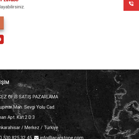
ayabilirsiniz.
İŞİM
EZ OFİS SATIŞ PAZARLAMA
upınar Mah. Sevgi Yolu Cad.
an Apt. Kat:2 D:3
karahisar / Merkez / Türkiye
 530 825 32 45
info@acarstone.com