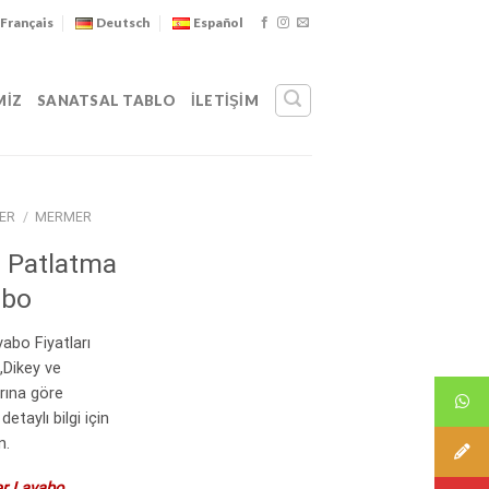
Français
Deutsch
Español
MIZ
SANATSAL TABLO
İLETIŞIM
ER
/
MERMER
l Patlatma
abo
bo Fiyatları
,Dikey ve
rına göre
etaylı bilgi için
n.
r Lavabo