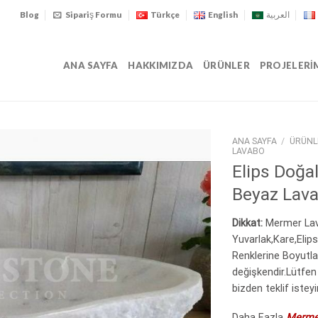
Blog
Sipariş Formu
Türkçe
English
العربية
ANA SAYFA
HAKKIMIZDA
ÜRÜNLER
PROJELERI
ANA SAYFA
/
ÜRÜNL
LAVABO
Elips Doğa
Beyaz Lav
Dikkat:
Mermer Lava
Yuvarlak,Kare,Elips
Renklerine Boyutla
değişkendir.Lütfen d
bizden teklif isteyi
Daha Fazla
Merme