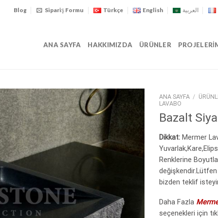
Blog
Sipariş Formu
Türkçe
English
العربية
ANA SAYFA
HAKKIMIZDA
ÜRÜNLER
PROJELERI
ANA SAYFA
/
ÜRÜNL
LAVABO
Bazalt Siy
Dikkat:
Mermer Lava
Yuvarlak,Kare,Elips
Renklerine Boyutla
değişkendir.Lütfen d
bizden teklif isteyi
Daha Fazla
Merme
seçenekleri için tıkl