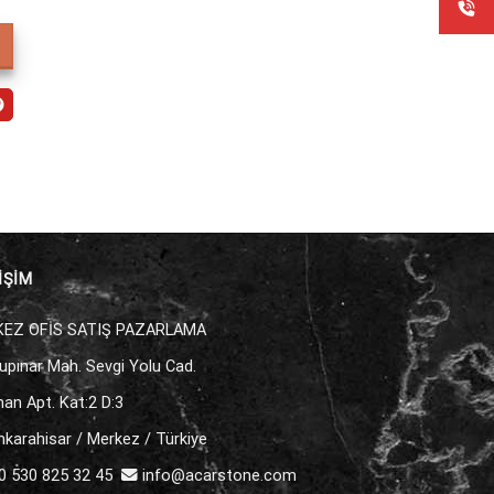
İŞİM
EZ OFİS SATIŞ PAZARLAMA
upınar Mah. Sevgi Yolu Cad.
an Apt. Kat:2 D:3
karahisar / Merkez / Türkiye
 530 825 32 45
info@acarstone.com