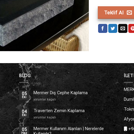
Teklif Al
BLOG
İLET
MERK
Mermer Dış Cephe Kaplama
05
Eki
Duml
Mermer
yorumlar kapalı
Dış
Tokm
Cephe
Traverten Zemin Kaplama
04
Kaplama
Eki
Traverten
yorumlar kapalı
Afyon
için
Zemin
Kaplama
Mermer Kullanım Alanları | Nerelerde
+90
05
için
Kullanılır?
Haz