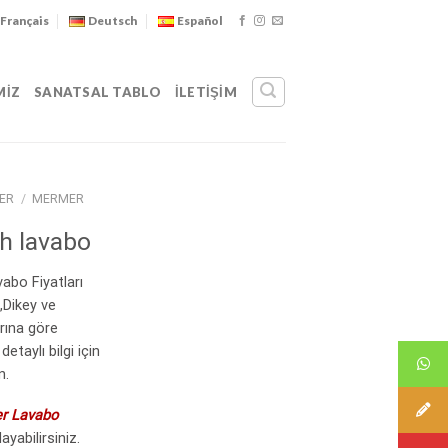
Français
Deutsch
Español
MIZ
SANATSAL TABLO
İLETIŞIM
ER
/
MERMER
ah lavabo
bo Fiyatları
,Dikey ve
rına göre
etaylı bilgi için
n.
r Lavabo
ayabilirsiniz.