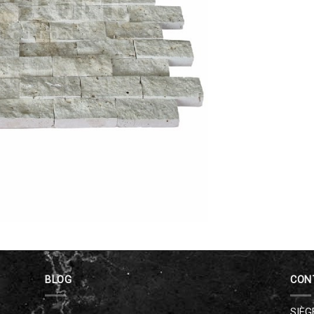
BLOG
CON
SIÈG