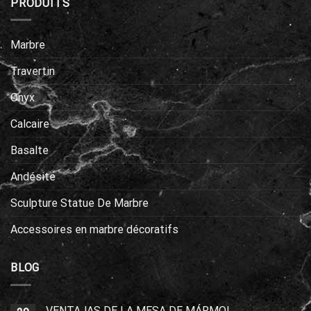
PRODUITS
Marbre
Travertin
Onyx
Calcaire
Basalte
Andésite
Sculpture Statue De Marbre
Accessoires en marbre décoratifs
BLOG
VENTAJAS DE LA MESA DE MÁRMOL