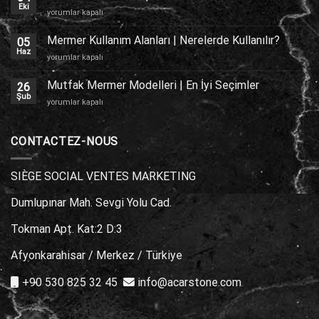
Kaplama
Eki
Traverten
yorumlar kapalı
için
Zemin
Kaplama
Mermer Kullanım Alanları | Nerelerde Kullanılır?
05
için
Haz
Mermer
yorumlar kapalı
Kullanım
Alanları
Mutfak Mermer Modelleri | En İyi Seçimler
26
|
Şub
Mutfak
yorumlar kapalı
Nerelerde
Mermer
Kullanılır?
Modelleri
için
|
CONTACTEZ-NOUS
En
İyi
Seçimler
SIÈGE SOCIAL VENTES MARKETING
için
Dumlupınar Mah. Sevgi Yolu Cad.
Tokman Apt. Kat:2 D:3
Afyonkarahisar / Merkez / Türkiye
+90 530 825 32 45
info@acarstone.com