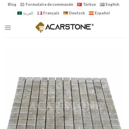
Skip
Blog
Formulaire de commande
Türkçe
English
to
العربية
Français
Deutsch
Español
content