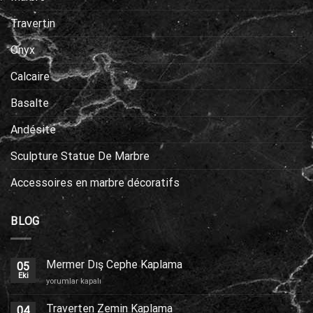
Travertin
Onyx
Calcaire
Basalte
Andésite
Sculpture Statue De Marbre
Accessoires en marbre décoratifs
BLOG
Mermer Dış Cephe Kaplama
05
Eki
Mermer
yorumlar kapalı
Dış
Cephe
Traverten Zemin Kaplama
04