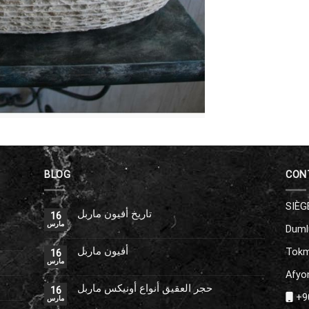
BLOG
CON
SIÈG
تاريخ أفيون ماربل
16
مارس
Duml
أفيون ماربل
Tokm
16
مارس
Afyon
حجر العقيق أنواع أونيكس ماربل
16
+90
مارس