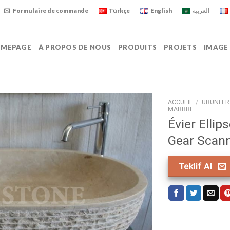
Formulaire de commande
Türkçe
English
العربية
MEPAGE
À PROPOS DE NOUS
PRODUITS
PROJETS
IMAGE
ACCUEIL
/
ÜRÜNLER
MARBRE
Évier Ellip
Gear Scann
Teklif Al