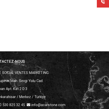
TACTEZ-NOUS
E SOCIAL VENTES MARKETING
upınar Mah. Sevgi Yolu Cad.
an Apt. Kat:2 D:3
karahisar / Merkez / Türkiye
 530 825 32 45
info@acarstone.com