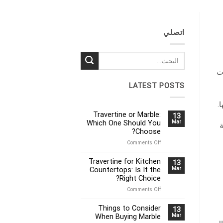
اتصلي
ت
LATEST POSTS
.
Travertine or Marble:
13
Which One Should You
Mar
ة
Choose?
on
Comments Off
Travertine
or
Travertine for Kitchen
13
Marble:
Countertops: Is It the
Mar
Which
Right Choice?
One
on
Comments Off
Should
Travertine
You
for
Choose?
Things to Consider
13
Kitchen
When Buying Marble
Mar
Countertops: