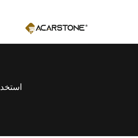
Ski
t
conten
استخدا