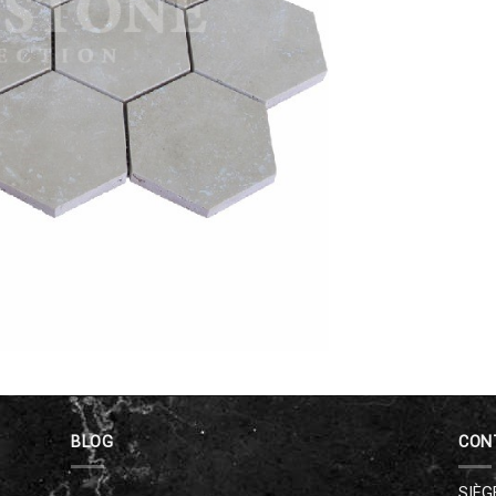
BLOG
CON
SIÈG