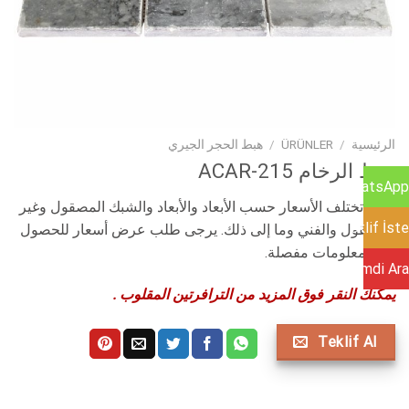
الرئيسية
/
ÜRÜNLER
/
هبط الحجر الجيري
هبط الرخام ACAR-215
WhatsApp
تنبيه: تختلف الأسعار حسب الأبعاد والأبعاد والشبك المصقول وغير
Teklif İste
المصقول والفني وما إلى ذلك. يرجى طلب عرض أسعار للحصول
على معلومات مفصلة.
Şimdi Ara
يمكنك النقر فوق المزيد من الترافرتين المقلوب .
Teklif Al