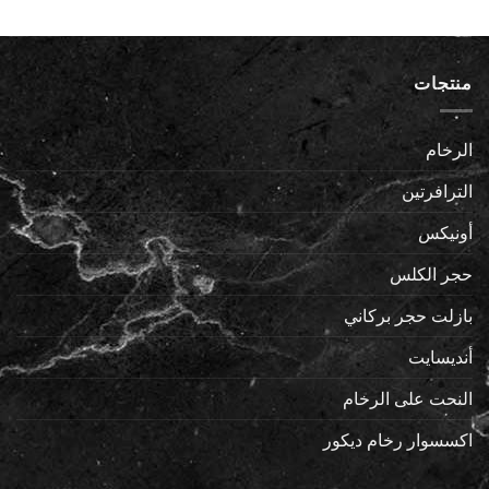
منتجات
الرخام
الترافرتين
أونيكس
حجر الكلس
بازلت حجر بركاني
أنديسايت
النحت على الرخام
اكسسوار رخام ديكور