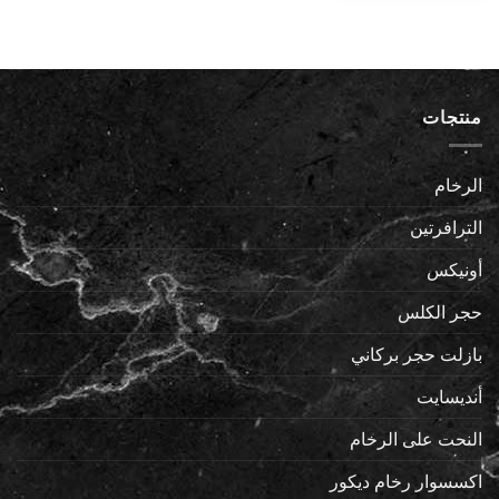
منتجات
الرخام
الترافرتين
أونيكس
حجر الكلس
بازلت حجر بركاني
أنديسايت
النحت على الرخام
اكسسوار رخام ديكور