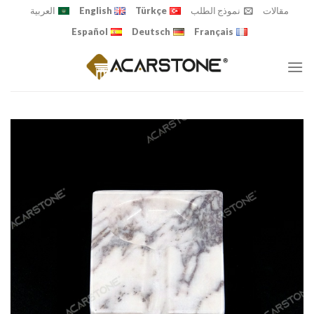
Ski
مقالات
نموذج الطلب
Türkçe
English
العربية
t
Español
Deutsch
Français
conten