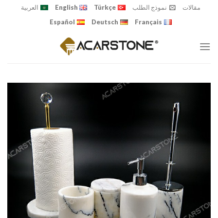
Ski
مقالات
نموذج الطلب
Türkçe
English
العربية
t
Español
Deutsch
Français
conten