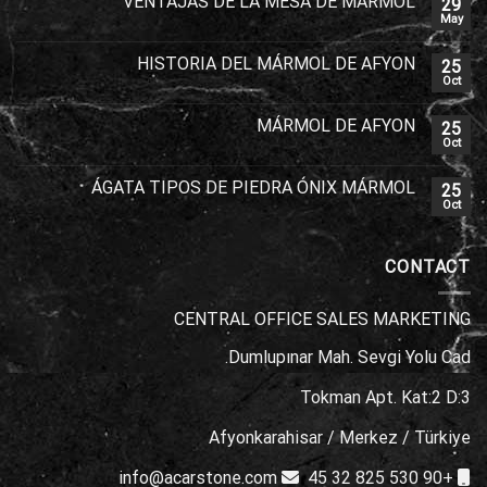
VENTAJAS DE LA MESA DE MÁRMOL
29
May
HISTORIA DEL MÁRMOL DE AFYON
25
Oct
MÁRMOL DE AFYON
25
Oct
ÁGATA TIPOS DE PIEDRA ÓNIX MÁRMOL
25
Oct
CONTACT
CENTRAL OFFICE SALES MARKETING
Dumlupınar Mah. Sevgi Yolu Cad.
Tokman Apt. Kat:2 D:3
Afyonkarahisar / Merkez / Türkiye
info@acarstone.com
+90 530 825 32 45