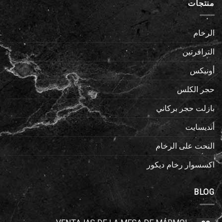
منتجات
الرخام
الترافرتين
أونيكس
حجر الكلس
بازلت حجر بركاني
أنديسايت
النحت على الرخام
اكسسوار رخام ديكور
BLOG