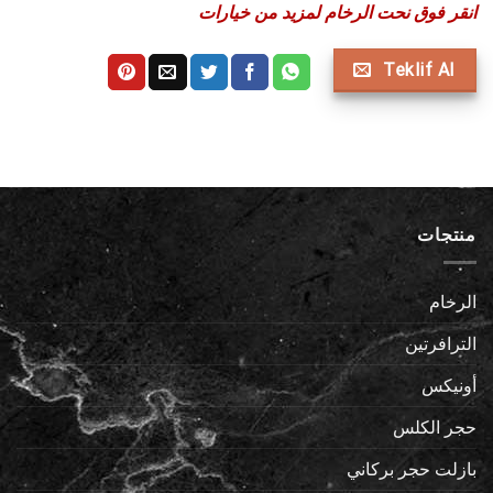
انقر فوق نحت الرخام لمزيد من خيارات
Teklif Al
منتجات
الرخام
الترافرتين
أونيكس
حجر الكلس
بازلت حجر بركاني