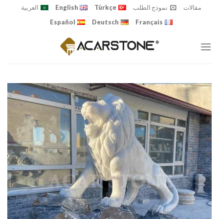
Ski
مقالات
نموذج الطلب
Türkçe
English
العربية
t
Español
Deutsch
Français
conten