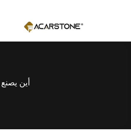
Ski
t
conten
أين يصنع 