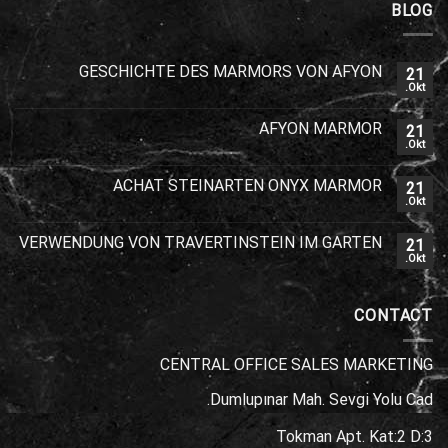
BLOG
GESCHICHTE DES MARMORS VON AFYON
21
Okt.
AFYON MARMOR
21
Okt.
ACHAT STEINARTEN ONYX MARMOR
21
Okt.
VERWENDUNG VON TRAVERTINSTEIN IM GARTEN
21
Okt.
CONTACT
CENTRAL OFFICE SALES MARKETING
Dumlupınar Mah. Sevgi Yolu Cad.
Tokman Apt. Kat:2 D:3