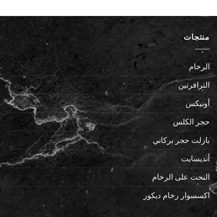
منتجات
الرخام
الترافرتين
أونيكس
حجر الكلس
بازلت حجر بركاني
أنديسايت
النحت على الرخام
اكسسوار رخام ديكور