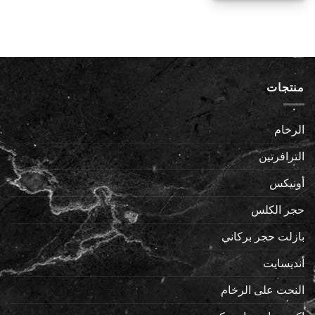
منتجات
الرخام
الترافرتين
أونيكس
حجر الكلس
بازلت حجر بركاني
أنديسايت
النحت على الرخام