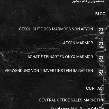
اكسسوار رخام ديكور
BLOG
GESCHICHTE DES MARMORS VON AFYON
21
Okt.
AFYON MARMOR
21
Okt.
ACHAT STEINARTEN ONYX MARMOR
21
Okt.
VERWENDUNG VON TRAVERTINSTEIN IM GARTEN
21
Okt.
CONTACT
CENTRAL OFFICE SALES MARKETING
Dumlupınar Mah. Sevgi Yolu Cad.