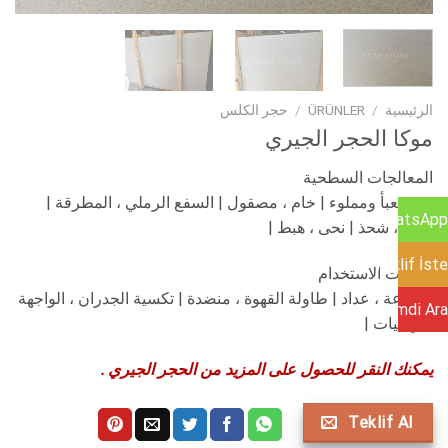
الرئيسية
/
ÜRÜNLER
/
حجر الكلس
موكا الحجر الجيري
المعالجات السطحية
غير معبأ ومملوء | خام ، مصقول | السفع الرملي ، المطرقة |
WhatsApp
شحذ ، شحذ | نحى ، هبط |
Teklif İste
مجالات الاستخدام
| بالوعة ، عداد | طاولة القهوة ، منضدة | تكسية الجدران ، الواجهة
Şimdi Ara
| أرضيات |
يمكنك النقر للحصول على المزيد من الحجر الجيري .
Teklif Al