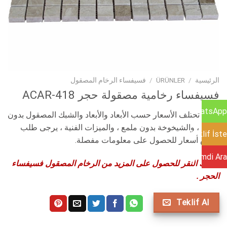
الرئيسية
/
ÜRÜNLER
/
فسيفساء الرخام المصقول
فسيفساء رخامية مصقولة حجر ACAR-418
WhatsApp
تنبيه : تختلف الأسعار حسب الأبعاد والأبعاد والشبك المصقول بدون
شبكة ، والشيخوخة بدون ملمع ، والميزات الفنية ، يرجى طلب
Teklif İste
عرض أسعار للحصول على معلومات مفصلة.
Şimdi Ara
يمكنك النقر للحصول على المزيد من الرخام المصقول فسيفساء
الحجر .
Teklif Al