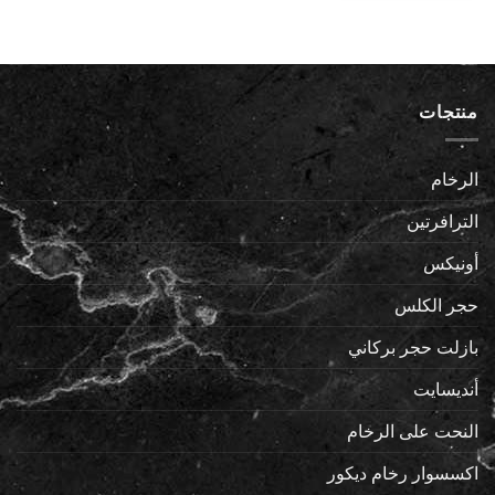
منتجات
الرخام
الترافرتين
أونيكس
حجر الكلس
بازلت حجر بركاني
أنديسايت
النحت على الرخام
اكسسوار رخام ديكور