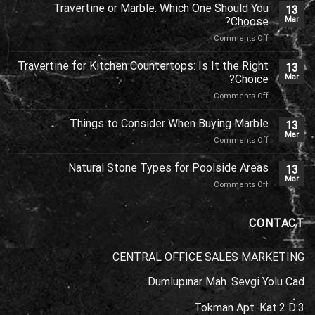
Travertine or Marble: Which One Should You
13
Choose?
Mar
on
Comments Off
Travertine
or
Travertine for Kitchen Countertops: Is It the Right
13
Marble:
Choice?
Mar
Which
on
Comments Off
One
Travertine
Should
for
Things to Consider When Buying Marble
You
13
Kitchen
Choose?
Mar
on
Comments Off
Countertops:
Things
Is
to
Natural Stone Types for Poolside Areas
It
13
Consider
the
Mar
on
Comments Off
When
Right
Natural
Buying
Choice?
Stone
Marble
Types
CONTACT
for
Poolside
CENTRAL OFFICE SALES MARKETING
Areas
Dumlupınar Mah. Sevgi Yolu Cad.
Tokman Apt. Kat:2 D:3