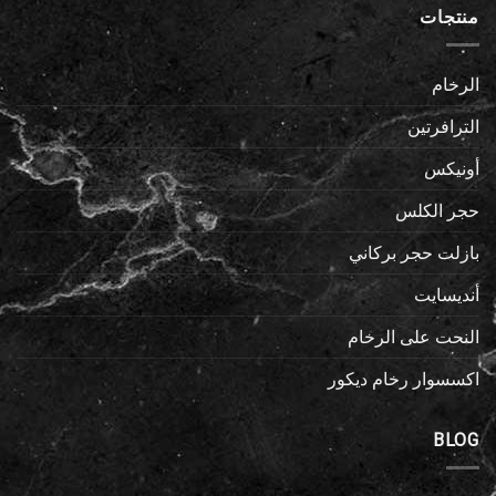
منتجات
الرخام
الترافرتين
أونيكس
حجر الكلس
بازلت حجر بركاني
أنديسايت
النحت على الرخام
اكسسوار رخام ديكور
BLOG