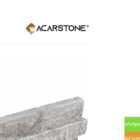
Ski
t
conten
WhatsApp
Teklif İste