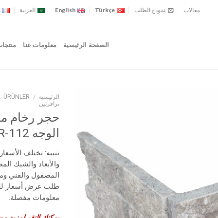
مقالات
نموذج الطلب
Türkçe
English
العربية
s
الصفحة الرئيسية
معلومات عنا
منتجا
الرئيسية
/
ÜRÜNLER
/
ترافرتين
حجر رخام م
الوجه ACAR-112
تنبيه: تختلف الأسعار
والأبعاد والشبك الم
المصقول والفني وما
طلب عرض أسعار ل
معلومات مفصلة.
يمكنك النقر لمزيد من