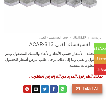
الرئيسية
/
ÜRÜNLER
/
حجر الفسيفساء الفني
حجر الفسيفساء الفني ACAR-313
WhatsApp
تنبيه: تختلف الأسعار حسب الأبعاد والأبعاد والشبك المصقول وغير
Teklif İste
المصقول والفني وما إلى ذلك. يرجى طلب عرض أسعار للحصول
على معلومات مفصلة.
Şimdi Ara
يمكنك النقر فوق المزيد من الترافرتين المقلوب .
Teklif Al