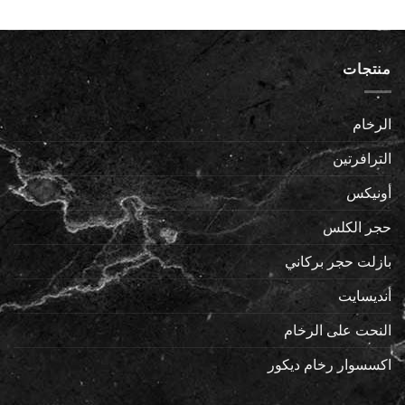
منتجات
الرخام
الترافرتين
أونيكس
حجر الكلس
بازلت حجر بركاني
أنديسايت
النحت على الرخام
اكسسوار رخام ديكور