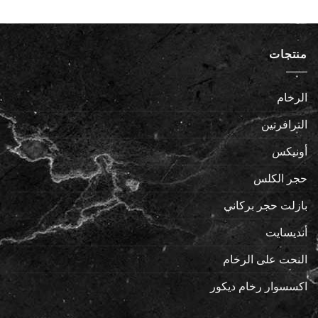
منتجات
الرخام
الترافرتين
أونيكس
حجر الكلس
بازلت حجر بركاني
أنديسايت
النحت على الرخام
اكسسوار رخام ديكور