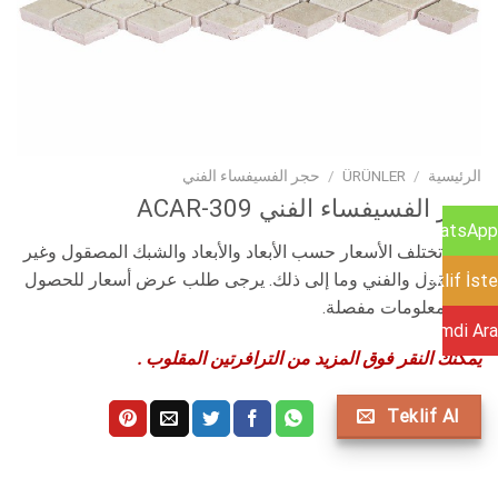
الرئيسية
/
ÜRÜNLER
/
حجر الفسيفساء الفني
حجر الفسيفساء الفني ACAR-309
WhatsApp
تنبيه: تختلف الأسعار حسب الأبعاد والأبعاد والشبك المصقول وغير
المصقول والفني وما إلى ذلك. يرجى طلب عرض أسعار للحصول
Teklif İste
على معلومات مفصلة.
Şimdi Ara
يمكنك النقر فوق المزيد من الترافرتين المقلوب .
Teklif Al