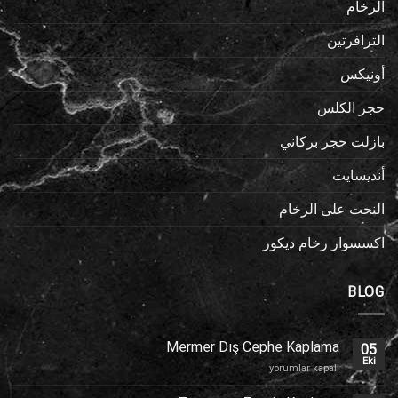
الرخام
الترافرتين
أونيكس
حجر الكلس
بازلت حجر بركاني
أنديسايت
النحت على الرخام
اكسسوار رخام ديكور
BLOG
Mermer Dış Cephe Kaplama
05
Eki
Mermer
yorumlar kapalı
Dış
Cephe