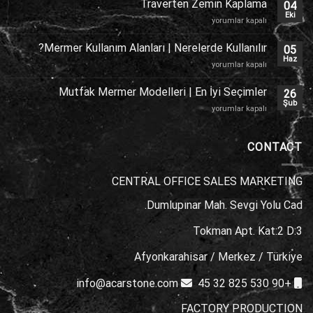
Traverten Zemin Kaplama
04
Kaplama
Eki
Traverten
yorumlar kapalı
için
Zemin
Kaplama
Mermer Kullanım Alanları | Nerelerde Kullanılır?
05
için
Haz
Mermer
yorumlar kapalı
Kullanım
Alanları
Mutfak Mermer Modelleri | En İyi Seçimler
26
|
Şub
Mutfak
yorumlar kapalı
Nerelerde
Mermer
Kullanılır?
Modelleri
için
|
CONTACT
En
İyi
CENTRAL OFFICE SALES MARKETING
Seçimler
için
Dumlupınar Mah. Sevgi Yolu Cad.
Tokman Apt. Kat:2 D:3
Afyonkarahisar / Merkez / Türkiye
info@acarstone.com
+90 530 825 32 45
FACTORY PRODUCTION