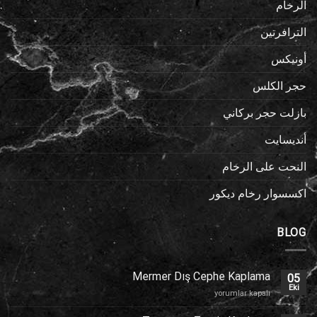
الرخام
الترافرتين
أونيكس
حجر الكلس
بازلت حجر بركاني
أنديسايت
النحت على الرخام
اكسسوار رخام ديكور
BLOG
Mermer Dış Cephe Kaplama
05
Eki
Mermer
yorumlar kapalı
Dış
Cephe