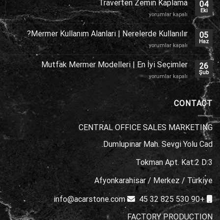
Traverten Zemin Kaplama
04
Kaplama
Eki
Traverten
yorumlar kapalı
için
Zemin
Kaplama
Mermer Kullanım Alanları | Nerelerde Kullanılır?
05
için
Haz
Mermer
yorumlar kapalı
Kullanım
Alanları
Mutfak Mermer Modelleri | En İyi Seçimler
26
|
Şub
Mutfak
yorumlar kapalı
Nerelerde
Mermer
Kullanılır?
Modelleri
için
|
CONTACT
En
İyi
CENTRAL OFFICE SALES MARKETING
Seçimler
için
Dumlupınar Mah. Sevgi Yolu Cad.
Tokman Apt. Kat:2 D:3
Afyonkarahisar / Merkez / Türkiye
info@acarstone.com
+90 530 825 32 45
FACTORY PRODUCTION